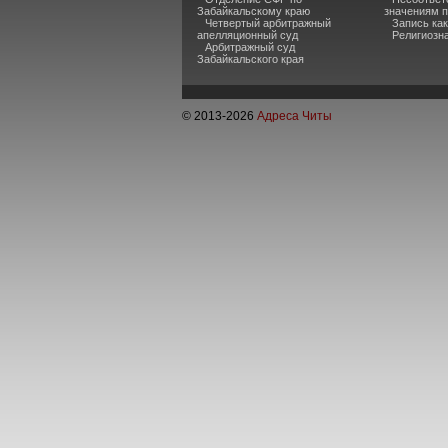
Забайкальскому краю
значениям п
Четвертый арбитражный
Запись ка
апелляционный суд
Религиозна
Арбитражный суд
Забайкальского края
© 2013-
2026
Адреса Читы