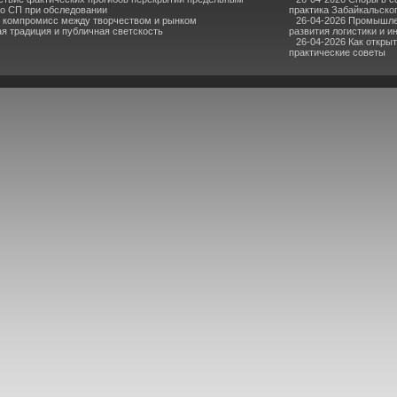
о СП при обследовании
практика Забайкальског
к компромисс между творчеством и рынком
26-04-2026 Промышлен
я традиция и публичная светскость
развития логистики и и
26-04-2026 Как откры
практические советы