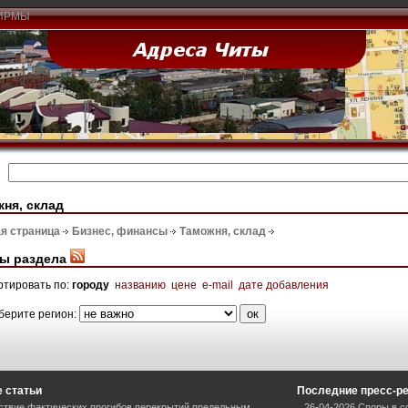
ИРМЫ
ня, склад
я страница
Бизнес, финансы
Таможня, склад
ы раздела
ртировать по:
городу
названию
цене
e-mail
дате добавления
берите регион:
 статьи
Последние пресс-р
ствие фактических прогибов перекрытий предельным
26-04-2026 Споры в с