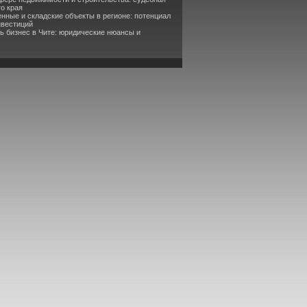
о края
ные и складские объекты в регионе: потенциал
нвестиций
ть бизнес в Чите: юридические нюансы и