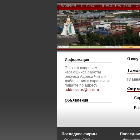
ГЛАВНАЯ
СТАТЬИ
ПРЕСС-РЕЛИЗЫ
Ф
Я ищу:
Информация
По всем вопросам
Тамож
касающихся работы
ресурса Адреса Читы и
Главна
добавления в справочник
пишите по адресу
Фирм
addressrus@mail.ru
.
Со
Объявления
Вы
Последние фирмы
Последние
Отделение СФР по
Несоответ