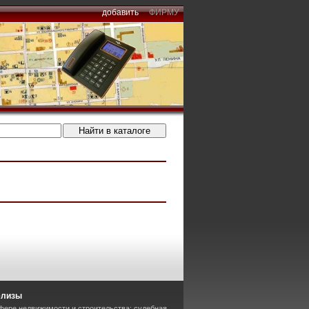
добавить
ФИРМУ
елизы
фере недвижимости и строительства: судебная