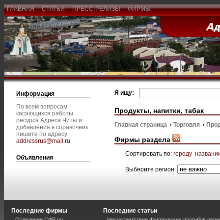
ГЛАВНАЯ
СТАТЬИ
ПРЕСС-РЕЛИЗЫ
ФИРМЫ
Я ищу:
Информация
По всем вопросам
Продукты, напитки, табак
касающихся работы
ресурса Адреса Читы и
Главная страница
Торговля
Прод
добавления в справочник
пишите по адресу
Фирмы раздела
addressrus@mail.ru
.
Сортировать по:
городу
названи
Объявления
Выберите регион:
Последние фирмы
Последние статьи
Отделение СФР по
Несоответствие фактических прогибов пер