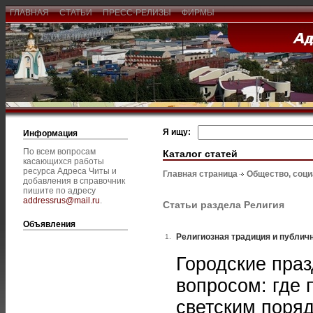
ГЛАВНАЯ
СТАТЬИ
ПРЕСС-РЕЛИЗЫ
ФИРМЫ
Я ищу:
Информация
По всем вопросам
Каталог статей
касающихся работы
ресурса Адреса Читы и
Главная страница
Общество, соц
добавления в справочник
пишите по адресу
addressrus@mail.ru
.
Статьи раздела Религия
Объявления
Религиозная традиция и публич
1.
Городские пра
вопросом: где 
светским поря