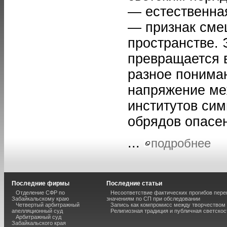
— естественная
— признак сме
пространстве.
превращается 
разное пониман
напряжение ме
институтов сим
обрядов опасен
...
подробнее
Последние фирмы
Последние статьи
Отделение СФР по
Несоответствие фактических прогибов пер
Забайкальскому краю
значениям по СП при обследовании
Четвертый арбитражный
Запись как компромисс между творчеством
апелляционный суд
Религиозная традиция и публичная светскос
Арбитражный суд
Забайкальского края